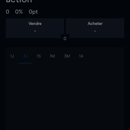
0
0%
0pt
Vendre
Acheter
-
-
0
1J
3J
1S
1M
3M
1A