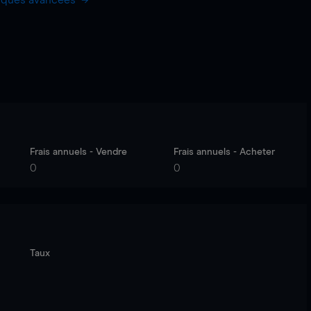
hiques avancées
Frais annuels - Vendre
Frais annuels - Acheter
0
0
Taux