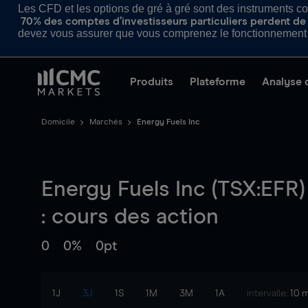
Les CFD et les options de gré à gré sont des instruments com
70% des comptes d’investisseurs particuliers perdent de l
devez vous assurer que vous comprenez le fonctionnement d
Produits
Plateforme
Analyse 
Domicile
Marchés
Energy Fuels Inc
Energy Fuels Inc (TSX:EFR)
: cours des action
0
0%
0pt
1J
3J
1S
1M
3M
1A
intervalle:
10 