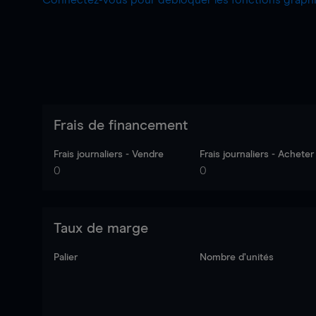
Connectez-vous pour débloquer les fonctions grap
Frais de financement
Frais journaliers - Vendre
Frais journaliers - Acheter
0
0
Taux de marge
Palier
Nombre d’unités