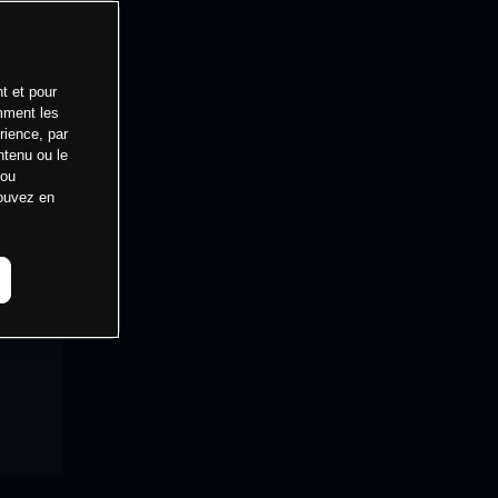
t et pour
mment les
rience, par
ntenu ou le
 ou
pouvez en