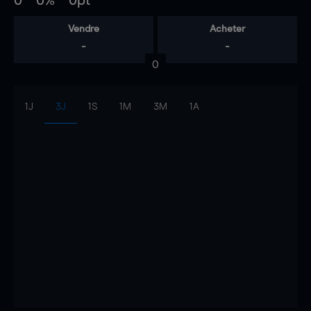
0
0%
0pt
Vendre
Acheter
-
-
0
1J
3J
1S
1M
3M
1A