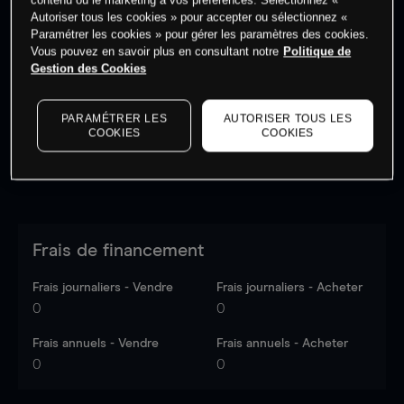
Autoriser tous les cookies » pour accepter ou sélectionnez «
Paramétrer les cookies » pour gérer les paramètres des cookies.
Vous pouvez en savoir plus en consultant notre
Politique de
Les prix sont indicatifs.
Connectez-vous
pour voir les
Gestion des Cookies
dernières données du marché.
Log in
to see latest
market data
PARAMÉTRER LES
AUTORISER TOUS LES
COOKIES
COOKIES
Frais de financement
Frais journaliers - Vendre
Frais journaliers - Acheter
0
0
Frais annuels - Vendre
Frais annuels - Acheter
0
0