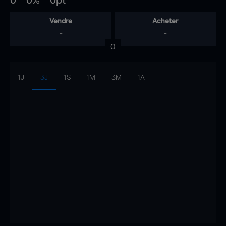
0
0%
0pt
Vendre
Acheter
-
-
0
1J
3J
1S
1M
3M
1A