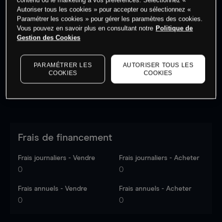
Autoriser tous les cookies » pour accepter ou sélectionnez «
Paramétrer les cookies » pour gérer les paramètres des cookies.
Vous pouvez en savoir plus en consultant notre
Politique de
Les prix sont indicatifs.
Connectez-vous
pour voir les
Gestion des Cookies
dernières données du marché.
Log in
to see latest
market data
PARAMÉTRER LES
AUTORISER TOUS LES
COOKIES
COOKIES
Frais de financement
Frais journaliers - Vendre
Frais journaliers - Acheter
0
0
Frais annuels - Vendre
Frais annuels - Acheter
0
0