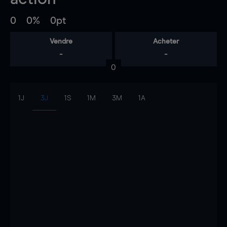
0
0%
0pt
Vendre
Acheter
-
-
0
1J
3J
1S
1M
3M
1A