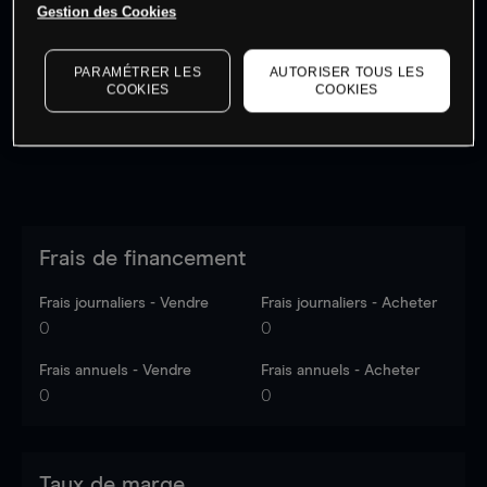
Gestion des Cookies
Les prix sont indicatifs.
Connectez-vous
pour voir les
dernières données du marché.
Log in
to see latest
market data
PARAMÉTRER LES
AUTORISER TOUS LES
COOKIES
COOKIES
Frais de financement
Frais journaliers - Vendre
Frais journaliers - Acheter
0
0
Frais annuels - Vendre
Frais annuels - Acheter
0
0
Taux de marge