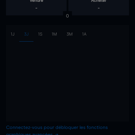
Vendre
Acheter
-
-
0
1J
3J
1S
1M
3M
1A
Connectez-vous pour débloquer les fonctions
graphiques avancées