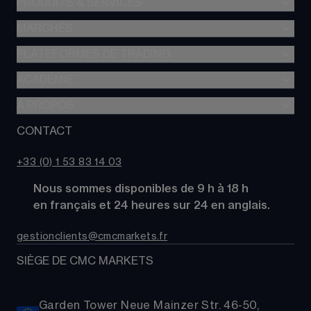
PRODUITS & SERVICES
MARCHÉS
Trading de CFD
CFD à Risque Limité
PLATEFORMES DE TRADING
Forex
Trading d’options
Indices
ACADÉMIE
CMC Next Generation
Comparez des comptes
Actions
Application mobile CMC
À PROPOS
Académie
Coûts
Matières Premières
TradingView
Glossaire
CONTACT
À propos de CMC Markets
Alpha
Obligations
MetaTrader 4 (MT4)
Actualités
Nous contacter
CMC Pro
ETFs
+33 (0) 1 53 83 14 03
Nos analystes de marché
FAQs
Cryptomonnaies
      Nous sommes disponibles de 9 h à 18 h
Support
Paniers d'Actions
      en français et 24 heures sur 24 en anglais.
Relations publiques
gestionclients@cmcmarkets.fr
SIÈGE DE CMC MARKETS
Garden Tower Neue Mainzer Str. 46-50,