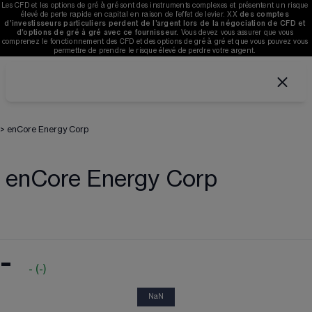
Les CFD et les options de gré à gré sont des instruments complexes et présentent un risque 
élevé de perte rapide en capital en raison de l’effet de levier. 
XX
des comptes 
d’investisseurs particuliers perdent de l’argent lors de la négociation de CFD et 
d’options de gré à gré avec ce fournisseur. 
V
ous devez vous assurer que vous 
comprenez le fonctionnement des CFD et des options de gré à gré et que vous pouvez vous 
permettre de prendre le risque élevé de perdre votre argent. 
>
enCore Energy Corp
enCore Energy Corp
-
-
(
-
)
NaN