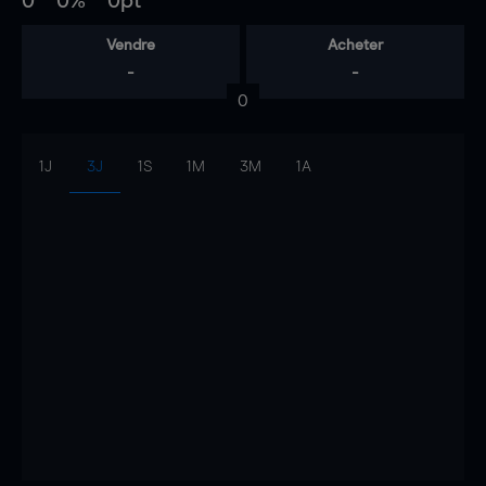
0
0%
0pt
Vendre
Acheter
-
-
0
1J
3J
1S
1M
3M
1A