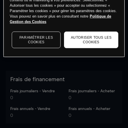
Autoriser tous les cookies » pour accepter ou sélectionnez «
Paramétrer les cookies » pour gérer les paramètres des cookies.
Vous pouvez en savoir plus en consultant notre
Politique de
Les prix sont indicatifs.
Connectez-vous
pour voir les
Gestion des Cookies
dernières données du marché.
Log in
to see latest
market data
PARAMÉTRER LES
AUTORISER TOUS LES
COOKIES
COOKIES
Frais de financement
Frais journaliers - Vendre
Frais journaliers - Acheter
0
0
Frais annuels - Vendre
Frais annuels - Acheter
0
0