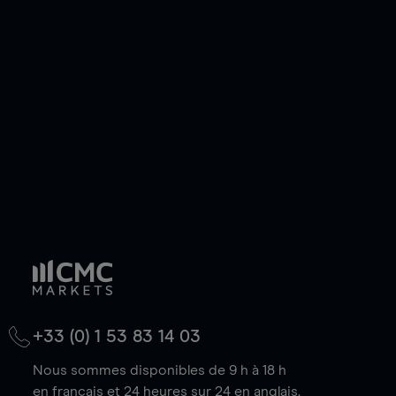
ou courte et ouvrir une position sur l'instrument
de votre choix, que le prix soit en hausse ou en
baisse.
+33 (0) 1 53 83 14 03
Nous sommes disponibles de 9 h à 18 h
en français et 24 heures sur 24 en anglais.