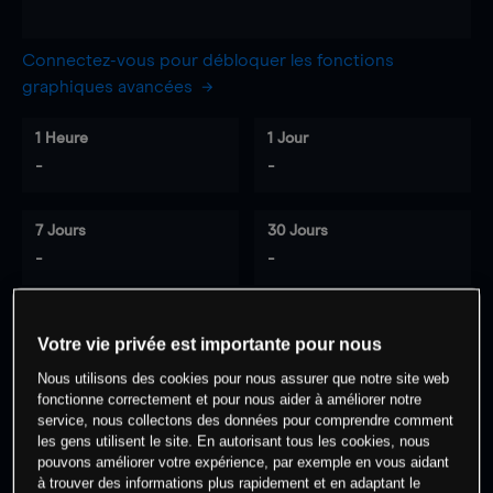
Connectez-vous pour débloquer les fonctions
graphiques avancées
1 Heure
1 Jour
-
-
7 Jours
30 Jours
-
-
Votre vie privée est importante pour nous
0
% des clients ont une position à
sur
Nous utilisons des cookies pour nous assurer que notre site web
cet actif
fonctionne correctement et pour nous aider à améliorer notre
service, nous collectons des données pour comprendre comment
les gens utilisent le site. En autorisant tous les cookies, nous
Commencez à trader
pouvons améliorer votre expérience, par exemple en vous aidant
à trouver des informations plus rapidement et en adaptant le