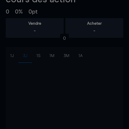
0
0%
0pt
Vendre
Acheter
-
-
0
1J
3J
1S
1M
3M
1A