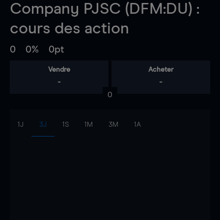
Company PJSC (DFM:DU) :
cours des action
0
0%
0pt
Vendre
Acheter
-
-
0
1J
3J
1S
1M
3M
1A