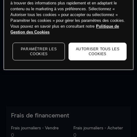
à trouver des informations plus rapidement et en adaptant le
Commencez à trader
contenu ou le marketing à vos préférences. Sélectionnez «
Autoriser tous les cookies » pour accepter ou sélectionnez «
Paramétrer les cookies » pour gérer les paramètres des cookies.
Vous pouvez en savoir plus en consultant notre
Politique de
Gestion des Cookies
Les prix sont indicatifs.
Connectez-vous
pour voir les
PARAMÉTRER LES
AUTORISER TOUS LES
COOKIES
COOKIES
dernières données du marché.
Log in
to see latest
market data
Frais de financement
Frais journaliers - Vendre
Frais journaliers - Acheter
0
0