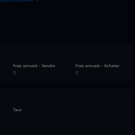
hiques avancées
Frais annuels - Vendre
Frais annuels - Acheter
0
0
Taux