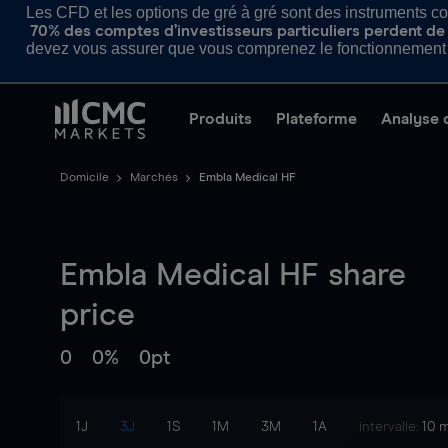
Les CFD et les options de gré à gré sont des instruments com
70% des comptes d’investisseurs particuliers perdent de l
devez vous assurer que vous comprenez le fonctionnement d
Produits
Plateforme
Analyse 
Domicile
Marchés
Embla Medical HF
Embla Medical HF
share
price
0
0%
0pt
1J
3J
1S
1M
3M
1A
intervalle:
10 