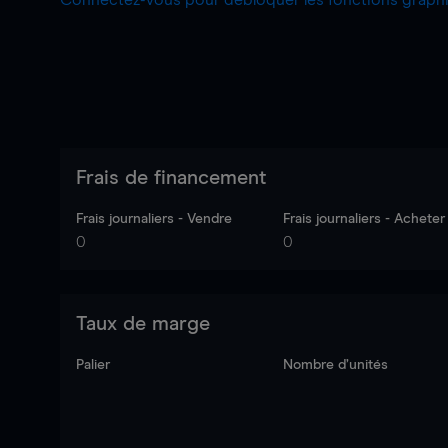
Connectez-vous pour débloquer les fonctions grap
Frais de financement
Frais journaliers - Vendre
Frais journaliers - Acheter
0
0
Taux de marge
Palier
Nombre d’unités