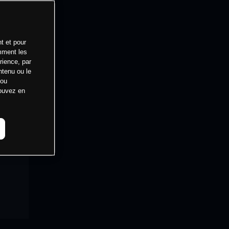
t et pour
mment les
rience, par
ntenu ou le
 ou
pouvez en