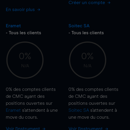
Créer un compte
En savoir plus
Eramet
Soitec SA
- Tous les clients
- Tous les clients
0%
0%
N/A
N/A
0%
des comptes clients
0%
des comptes clients
de CMC ayant des
de CMC ayant des
positions ouvertes sur
positions ouvertes sur
Eramet
s'attendent à une
Soitec SA
s'attendent à
move
du cours.
une
move
du cours.
Voir l'instrument
Voir l'instrument