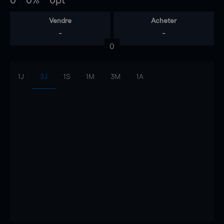
0
0%
0pt
Vendre
Acheter
-
-
0
1J
3J
1S
1M
3M
1A