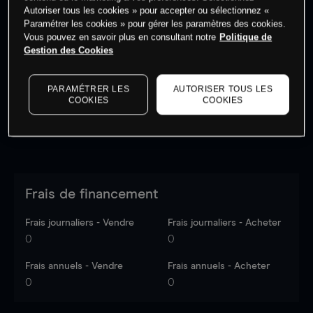
Autoriser tous les cookies » pour accepter ou sélectionnez «
Paramétrer les cookies » pour gérer les paramètres des cookies.
Vous pouvez en savoir plus en consultant notre
Politique de
Les prix sont indicatifs.
Connectez-vous
pour voir les
Gestion des Cookies
dernières données du marché.
Log in
to see latest
market data
PARAMÉTRER LES
AUTORISER TOUS LES
COOKIES
COOKIES
Frais de financement
Frais journaliers - Vendre
Frais journaliers - Acheter
0
0
Frais annuels - Vendre
Frais annuels - Acheter
0
0