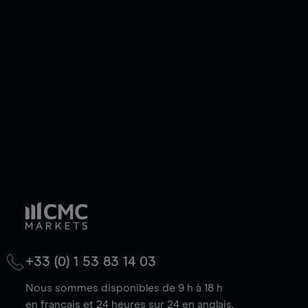
ou courte et ouvrir une position sur l'instrument
de votre choix, que le prix soit en hausse ou en
baisse.
+33 (0) 1 53 83 14 03
Nous sommes disponibles de 9 h à 18 h
en français et 24 heures sur 24 en anglais.