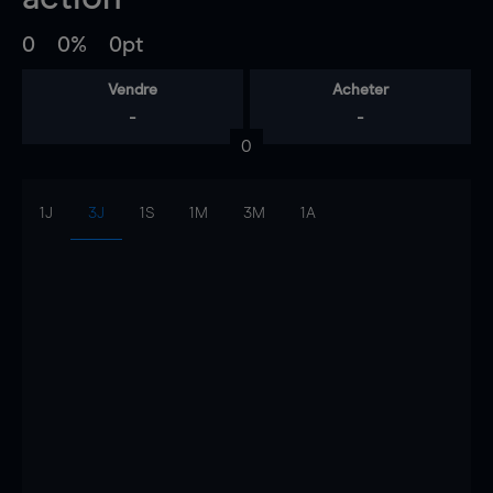
0
0%
0pt
Vendre
Acheter
-
-
0
1J
3J
1S
1M
3M
1A