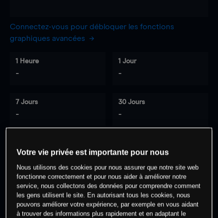
Connectez-vous pour débloquer les fonctions
graphiques avancées
1 Heure
1 Jour
-
-
7 Jours
30 Jours
-
-
Votre vie privée est importante pour nous
0
% des clients ont une position à
sur
Nous utilisons des cookies pour nous assurer que notre site web
cet actif
fonctionne correctement et pour nous aider à améliorer notre
service, nous collectons des données pour comprendre comment
les gens utilisent le site. En autorisant tous les cookies, nous
Commencez à trader
pouvons améliorer votre expérience, par exemple en vous aidant
à trouver des informations plus rapidement et en adaptant le