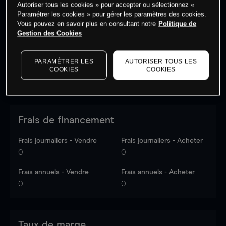
Autoriser tous les cookies » pour accepter ou sélectionnez «
Les prix sont indicatifs.
Connectez-vous
pour voir les
Paramétrer les cookies » pour gérer les paramètres des cookies.
dernières données du marché.
Log in
to see latest
Vous pouvez en savoir plus en consultant notre
Politique de
market data
Gestion des Cookies
PARAMÉTRER LES
AUTORISER TOUS LES
COOKIES
COOKIES
Frais de financement
Frais journaliers - Vendre
Frais journaliers - Acheter
0
0
Frais annuels - Vendre
Frais annuels - Acheter
0
0
Taux de marge