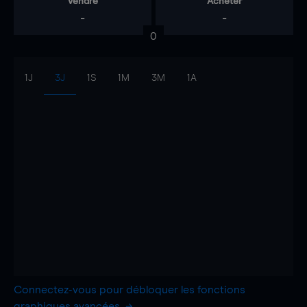
Vendre
Acheter
-
-
0
1J
3J
1S
1M
3M
1A
Connectez-vous pour débloquer les fonctions
graphiques avancées