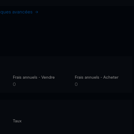
hiques avancées
Frais annuels - Vendre
Frais annuels - Acheter
0
0
Taux