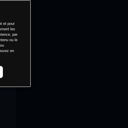
t et pour
mment les
rience, par
ntenu ou le
 ou
pouvez en