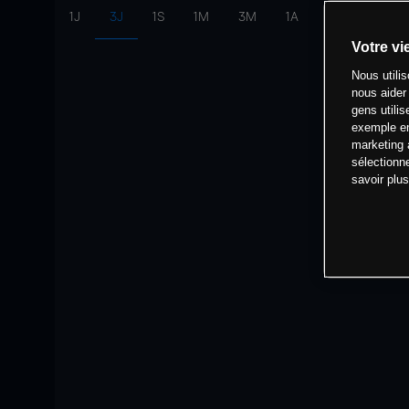
1J
3J
1S
1M
3M
1A
intervalle:
10 
Votre vi
Nous utili
nous aider
gens utilis
exemple en
marketing 
sélectionn
savoir plu