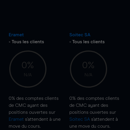
Eramet
Soitec SA
- Tous les clients
- Tous les clients
0%
0%
N/A
N/A
0%
des comptes clients
0%
des comptes clients
de CMC ayant des
de CMC ayant des
positions ouvertes sur
positions ouvertes sur
Eramet
s'attendent à une
Soitec SA
s'attendent à
move
du cours.
une
move
du cours.