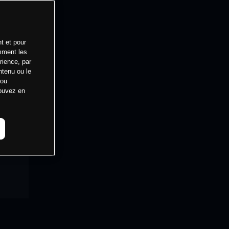
t et pour
mment les
rience, par
ntenu ou le
 ou
pouvez en