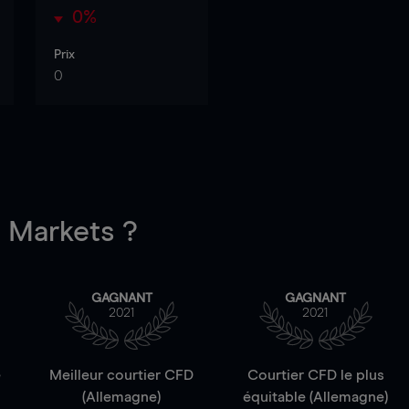
0%
Prix
0
Markets ?
GAGNANT
GAGNANT
2021
2021
e
Meilleur courtier CFD
Courtier CFD le plus
(Allemagne)
équitable (Allemagne)