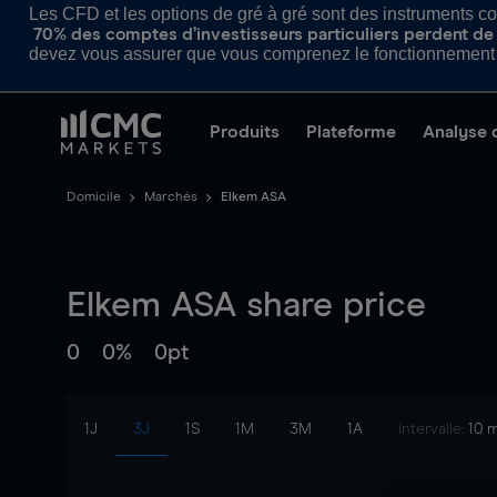
Les CFD et les options de gré à gré sont des instruments com
70% des comptes d’investisseurs particuliers perdent de l
devez vous assurer que vous comprenez le fonctionnement d
Produits
Plateforme
Analyse 
Domicile
Marchés
Elkem ASA
Elkem ASA
share price
0
0%
0pt
1J
3J
1S
1M
3M
1A
intervalle:
10 