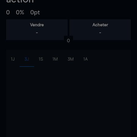
0
0%
0pt
Vendre
Acheter
-
-
0
1J
3J
1S
1M
3M
1A