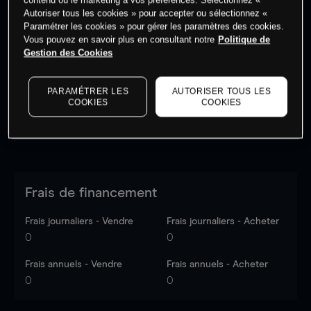
Autoriser tous les cookies » pour accepter ou sélectionnez «
Paramétrer les cookies » pour gérer les paramètres des cookies.
Vous pouvez en savoir plus en consultant notre
Politique de
Les prix sont indicatifs.
Connectez-vous
pour voir les
Gestion des Cookies
dernières données du marché.
Log in
to see latest
market data
PARAMÉTRER LES
AUTORISER TOUS LES
COOKIES
COOKIES
Frais de financement
Frais journaliers - Vendre
Frais journaliers - Acheter
0
0
Frais annuels - Vendre
Frais annuels - Acheter
0
0