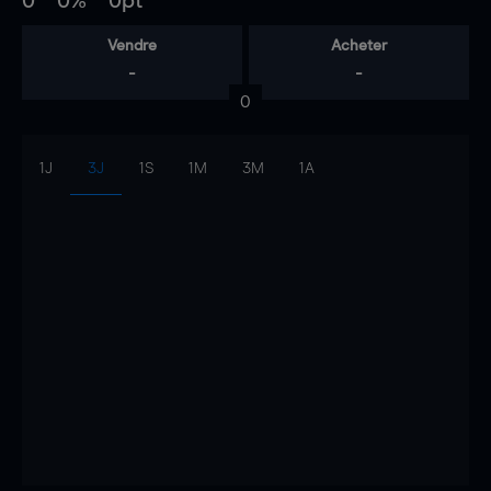
0
0%
0pt
Vendre
Acheter
-
-
0
1J
3J
1S
1M
3M
1A