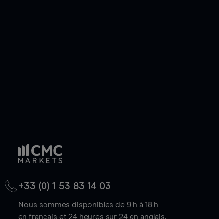
ou courte et ouvrir une position sur l'instrument
de votre choix, que le prix soit en hausse ou en
baisse.
+33 (0) 1 53 83 14 03
Nous sommes disponibles de 9 h à 18 h
en français et 24 heures sur 24 en anglais.