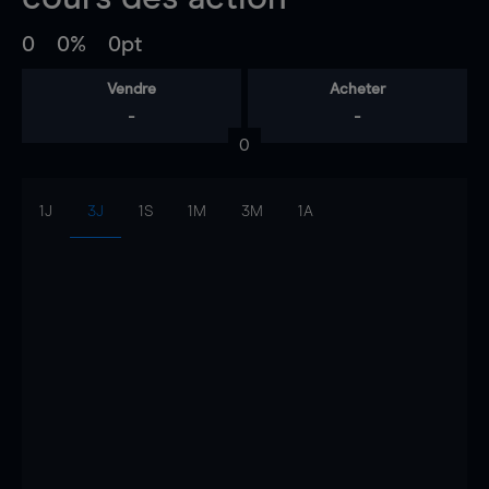
0
0%
0pt
Vendre
Acheter
-
-
0
1J
3J
1S
1M
3M
1A