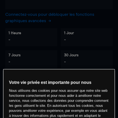
Connectez-vous pour débloquer les fonctions
graphiques avancées
1 Heure
1 Jour
-
-
7 Jours
30 Jours
-
-
Votre vie privée est importante pour nous
0
% des clients ont une position à
sur
Nous utilisons des cookies pour nous assurer que notre site web
cet actif
fonctionne correctement et pour nous aider à améliorer notre
service, nous collectons des données pour comprendre comment
les gens utilisent le site. En autorisant tous les cookies, nous
Commencez à trader
pouvons améliorer votre expérience, par exemple en vous aidant
à trouver des informations plus rapidement et en adaptant le