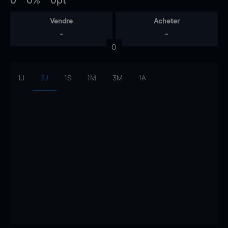
0
0%
0pt
Vendre
Acheter
-
-
0
1J
3J
1S
1M
3M
1A