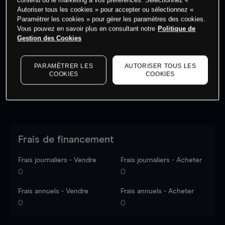
Autoriser tous les cookies » pour accepter ou sélectionnez «
Paramétrer les cookies » pour gérer les paramètres des cookies.
Vous pouvez en savoir plus en consultant notre
Politique de
Les prix sont indicatifs.
Connectez-vous
pour voir les
Gestion des Cookies
dernières données du marché.
Log in
to see latest
market data
PARAMÉTRER LES
AUTORISER TOUS LES
COOKIES
COOKIES
Frais de financement
Frais journaliers - Vendre
Frais journaliers - Acheter
0
0
Frais annuels - Vendre
Frais annuels - Acheter
0
0