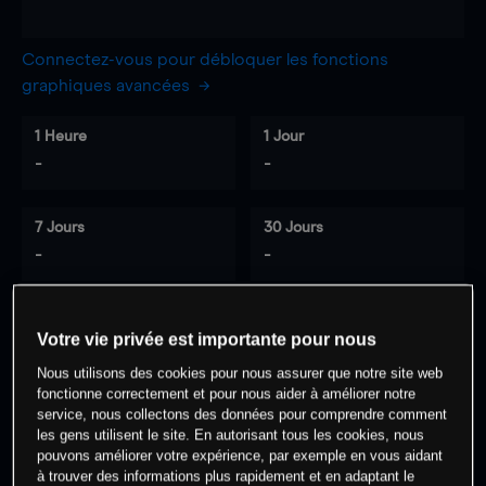
Connectez-vous pour débloquer les fonctions
graphiques avancées
1 Heure
1 Jour
-
-
7 Jours
30 Jours
-
-
Votre vie privée est importante pour nous
0
% des clients ont une position à
sur
Nous utilisons des cookies pour nous assurer que notre site web
cet actif
fonctionne correctement et pour nous aider à améliorer notre
service, nous collectons des données pour comprendre comment
les gens utilisent le site. En autorisant tous les cookies, nous
Commencez à trader
pouvons améliorer votre expérience, par exemple en vous aidant
à trouver des informations plus rapidement et en adaptant le