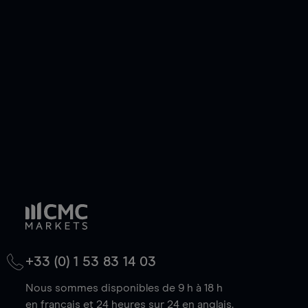
ou courte et ouvrir une position sur l'instrument
de votre choix, que le prix soit en hausse ou en
baisse.
+33 (0) 1 53 83 14 03
Nous sommes disponibles de 9 h à 18 h
en français et 24 heures sur 24 en anglais.