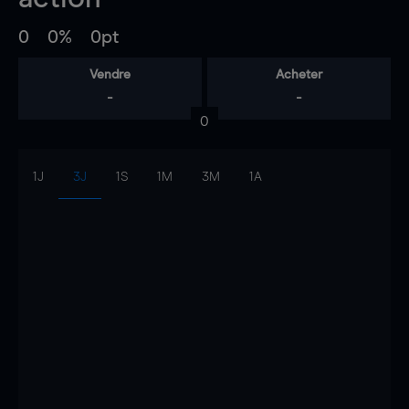
0
0%
0pt
Vendre
Acheter
-
-
0
1J
3J
1S
1M
3M
1A