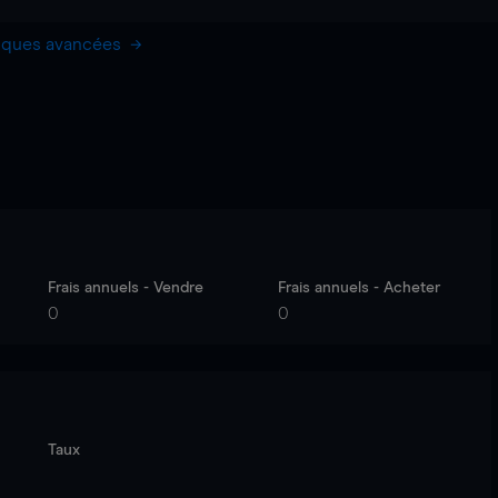
hiques avancées
Frais annuels - Vendre
Frais annuels - Acheter
0
0
Taux