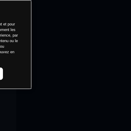
t et pour
mment les
rience, par
ntenu ou le
 ou
pouvez en