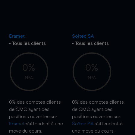
Eramet
Soitec SA
- Tous les clients
- Tous les clients
0%
0%
N/A
N/A
0%
des comptes clients
0%
des comptes clients
de CMC ayant des
de CMC ayant des
positions ouvertes sur
positions ouvertes sur
Eramet
s'attendent à une
Soitec SA
s'attendent à
move
du cours.
une
move
du cours.