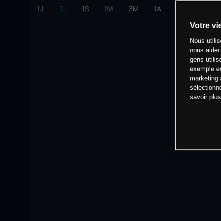
1J
3J
1S
1M
3M
1A
intervalle:
10 
Votre vi
Nous utili
nous aider
gens utilis
exemple en
marketing 
sélectionn
savoir plu