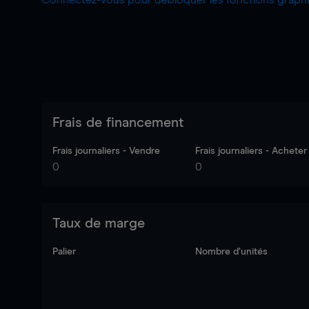
Connectez-vous pour débloquer les fonctions grap
Frais de financement
Frais journaliers - Vendre
Frais journaliers - Acheter
0
0
Taux de marge
Palier
Nombre d’unités