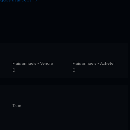
hiques avancées
Frais annuels - Vendre
Frais annuels - Acheter
0
0
Taux