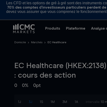
Les CFD et les options de gré à gré sont des instruments com
70% des comptes d’investisseurs particuliers perdent de l
devez vous assurer que vous comprenez le fonctionnement d
Produits
Plateforme
Analyse 
Domicile
Marchés
EC Healthcare
EC Healthcare (HKEX:2138)
: cours des action
0
0%
0pt
1J
3J
1S
1M
3M
1A
intervalle:
10 