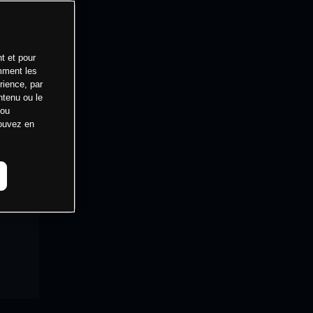
t et pour
mment les
rience, par
ntenu ou le
 ou
pouvez en