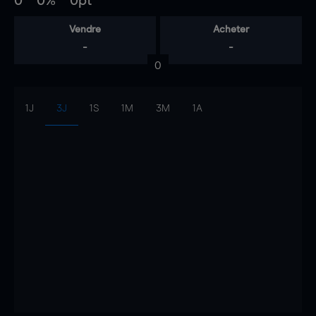
0
0%
0pt
Vendre
Acheter
-
-
0
1J
3J
1S
1M
3M
1A