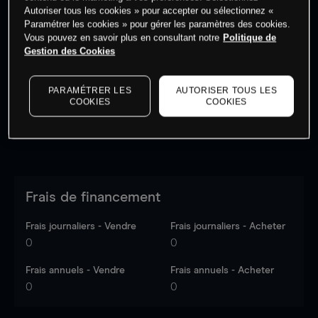
Autoriser tous les cookies » pour accepter ou sélectionnez «
Paramétrer les cookies » pour gérer les paramètres des cookies.
Vous pouvez en savoir plus en consultant notre
Politique de
Les prix sont indicatifs.
Connectez-vous
pour voir les
Gestion des Cookies
dernières données du marché.
Log in
to see latest
market data
PARAMÉTRER LES
AUTORISER TOUS LES
COOKIES
COOKIES
Frais de financement
Frais journaliers - Vendre
Frais journaliers - Acheter
0
0
Frais annuels - Vendre
Frais annuels - Acheter
0
0