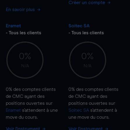
Créer un compte
En savoir plus
Eramet
Soitec SA
- Tous les clients
- Tous les clients
0%
0%
N/A
N/A
0%
des comptes clients
0%
des comptes clients
de CMC ayant des
de CMC ayant des
positions ouvertes sur
positions ouvertes sur
Eramet
s'attendent à une
Soitec SA
s'attendent à
move
du cours.
une
move
du cours.
Voir l'instrument
Voir l'instrument