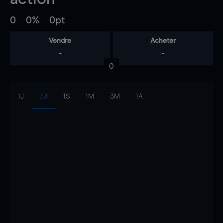
0
0%
0pt
Vendre
Acheter
-
-
0
1J
3J
1S
1M
3M
1A