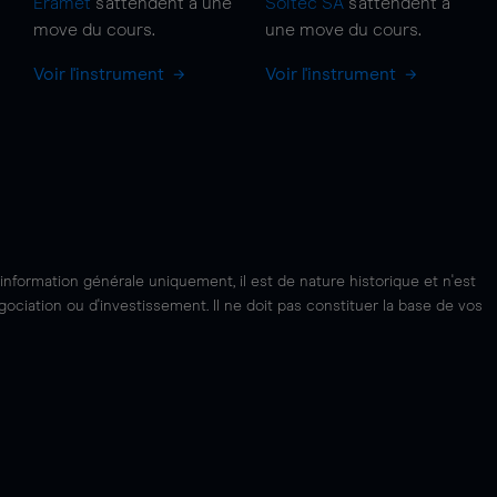
Eramet
s'attendent à une
Soitec SA
s'attendent à
move
du cours.
une
move
du cours.
Voir l'instrument
Voir l'instrument
'information générale uniquement, il est de nature historique et n'est
ciation ou d'investissement. Il ne doit pas constituer la base de vos