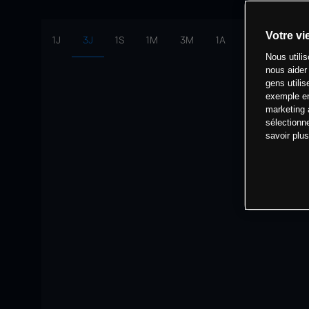
Votre vi
1J
3J
1S
1M
3M
1A
intervalle:
10 
Nous utili
nous aider
gens utilis
exemple en
marketing 
sélectionn
savoir plu