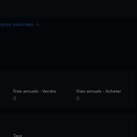
hiques avancées
Frais annuels - Vendre
Frais annuels - Acheter
0
0
Taux