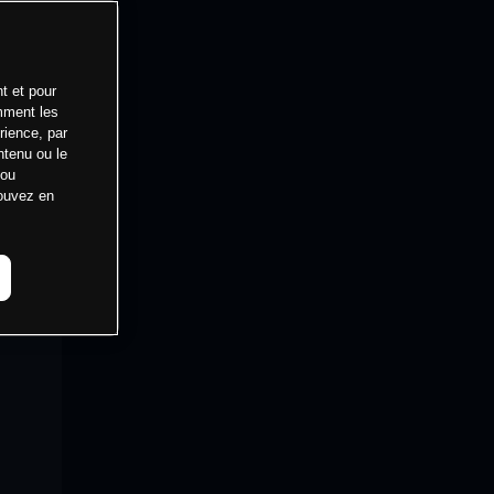
t et pour
mment les
rience, par
ntenu ou le
 ou
pouvez en