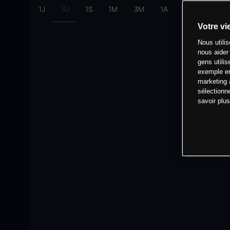
1J
3J
1S
1M
3M
1A
intervalle:
10 
Votre vi
Nous utili
nous aider
gens utilis
exemple en
marketing 
sélectionn
savoir plu