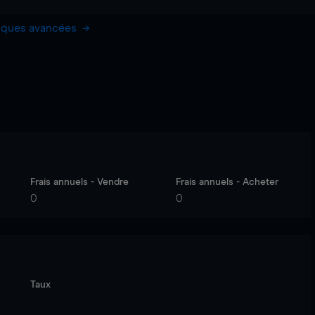
hiques avancées
Frais annuels - Vendre
Frais annuels - Acheter
0
0
Taux