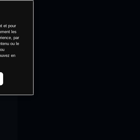
t et pour
mment les
rience, par
ntenu ou le
 ou
pouvez en