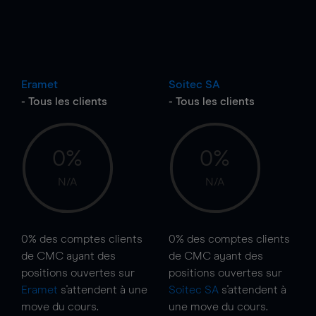
Eramet
Soitec SA
- Tous les clients
- Tous les clients
0%
0%
N/A
N/A
0%
des comptes clients
0%
des comptes clients
de CMC ayant des
de CMC ayant des
positions ouvertes sur
positions ouvertes sur
Eramet
s'attendent à une
Soitec SA
s'attendent à
move
du cours.
une
move
du cours.