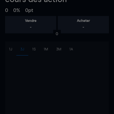
0
0%
0pt
Vendre
Acheter
-
-
0
1J
3J
1S
1M
3M
1A