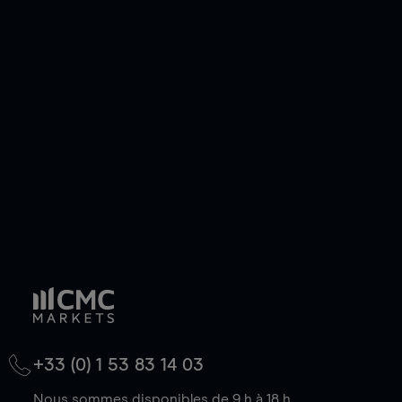
pouvez également prendre une position longue
ou courte et ouvrir une position sur l'instrument
de votre choix, que le prix soit en hausse ou en
baisse.
+33 (0) 1 53 83 14 03
Nous sommes disponibles de 9 h à 18 h