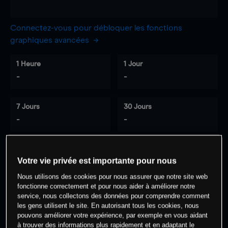
Connectez-vous pour débloquer les fonctions
graphiques avancées
1 Heure
1 Jour
-
-
7 Jours
30 Jours
-
-
Votre vie privée est importante pour nous
0
% des clients ont une position à
sur
Nous utilisons des cookies pour nous assurer que notre site web
cet actif
fonctionne correctement et pour nous aider à améliorer notre
service, nous collectons des données pour comprendre comment
les gens utilisent le site. En autorisant tous les cookies, nous
Commencez à trader
pouvons améliorer votre expérience, par exemple en vous aidant
à trouver des informations plus rapidement et en adaptant le