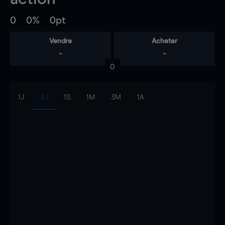
0
0%
0pt
Vendre
Acheter
-
-
0
1J
3J
1S
1M
3M
1A