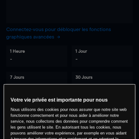
Connectez-vous pour débloquer les fonctions
graphiques avancées
1 Heure
1 Jour
-
-
7 Jours
30 Jours
-
-
Votre vie privée est importante pour nous
Nous utilisons des cookies pour nous assurer que notre site web
0
% des clients ont une position à
sur
fonctionne correctement et pour nous aider à améliorer notre
cet actif
service, nous collectons des données pour comprendre comment
les gens utilisent le site. En autorisant tous les cookies, nous
pouvons améliorer votre expérience, par exemple en vous aidant