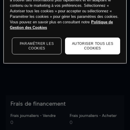
à trouver des informations plus rapidement et en adaptant le
Commencez à trader
contenu ou le marketing à vos préférences. Sélectionnez «
Autoriser tous les cookies » pour accepter ou sélectionnez «
Paramétrer les cookies » pour gérer les paramètres des cookies.
Vous pouvez en savoir plus en consultant notre
Politique de
Gestion des Cookies
Les prix sont indicatifs.
Connectez-vous
pour voir les
PARAMÉTRER LES
AUTORISER TOUS LES
dernières données du marché.
Log in
to see latest
COOKIES
COOKIES
market data
Frais de financement
Frais journaliers - Vendre
Frais journaliers - Acheter
0
0