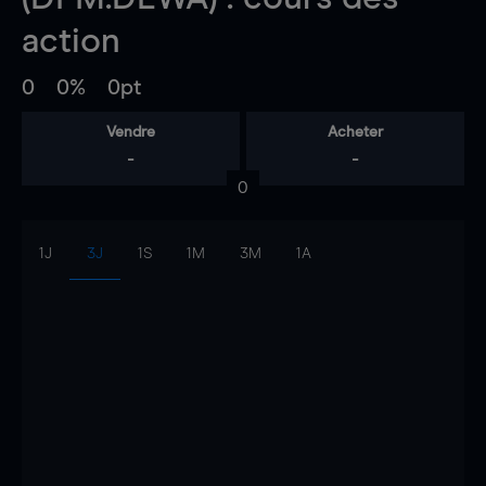
action
0
0%
0pt
Vendre
Acheter
-
-
0
1J
3J
1S
1M
3M
1A