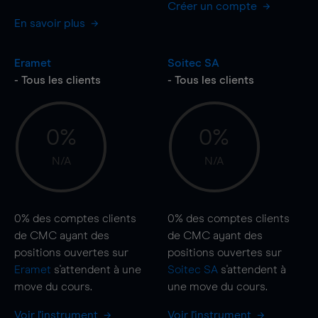
Créer un compte
En savoir plus
Eramet
Soitec SA
- Tous les clients
- Tous les clients
0%
0%
N/A
N/A
0%
des comptes clients
0%
des comptes clients
de CMC ayant des
de CMC ayant des
positions ouvertes sur
positions ouvertes sur
Eramet
s'attendent à une
Soitec SA
s'attendent à
move
du cours.
une
move
du cours.
Voir l'instrument
Voir l'instrument