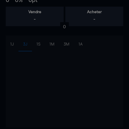
0
0%
0pt
Vendre
Acheter
-
-
0
1J
3J
1S
1M
3M
1A