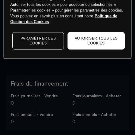
Autoriser tous les cookies » pour accepter ou sélectionnez «
Paramétrer les cookies » pour gérer les paramètres des cookies.
Vous pouvez en savoir plus en consultant notre
Politique de
Les prix sont indicatifs.
Connectez-vous
pour voir les
Gestion des Cookies
dernières données du marché.
Log in
to see latest
market data
PARAMÉTRER LES
AUTORISER TOUS LES
COOKIES
COOKIES
Frais de financement
Frais journaliers - Vendre
Frais journaliers - Acheter
0
0
Frais annuels - Vendre
Frais annuels - Acheter
0
0