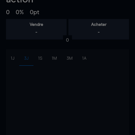
0
0%
0pt
Vendre
Acheter
-
-
0
1J
3J
1S
1M
3M
1A