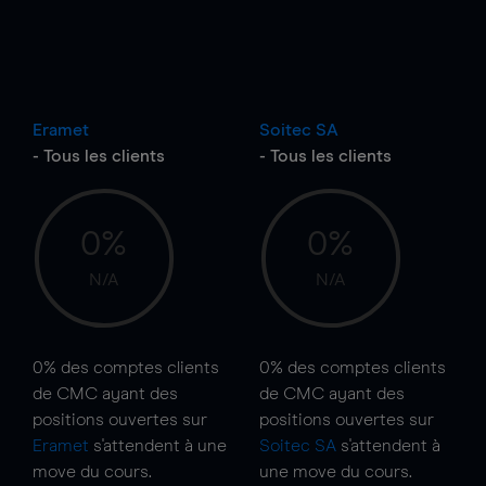
Eramet
Soitec SA
- Tous les clients
- Tous les clients
0%
0%
N/A
N/A
0%
des comptes clients
0%
des comptes clients
de CMC ayant des
de CMC ayant des
positions ouvertes sur
positions ouvertes sur
Eramet
s'attendent à une
Soitec SA
s'attendent à
move
du cours.
une
move
du cours.