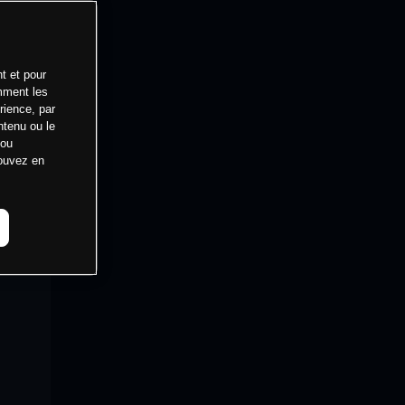
t et pour
mment les
rience, par
ntenu ou le
 ou
pouvez en