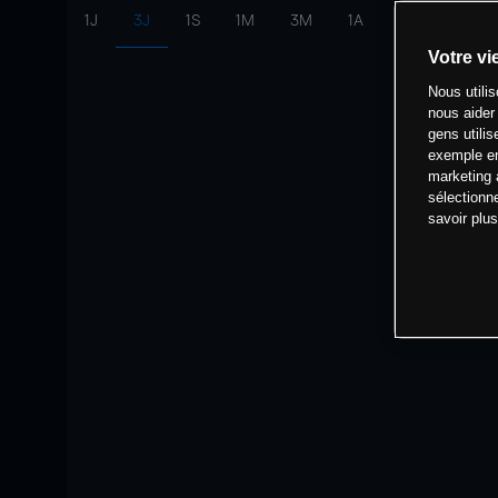
1J
3J
1S
1M
3M
1A
intervalle:
10 
Votre vi
Nous utili
nous aider
gens utilis
exemple en
marketing 
sélectionn
savoir plu