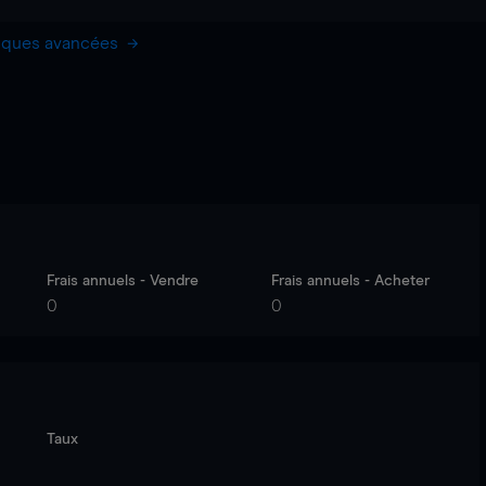
hiques avancées
Frais annuels - Vendre
Frais annuels - Acheter
0
0
Taux