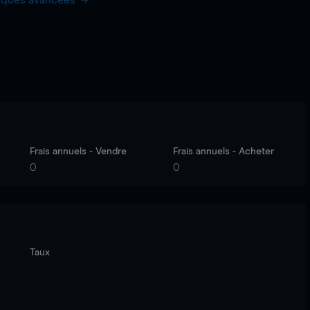
hiques avancées
Frais annuels - Vendre
Frais annuels - Acheter
0
0
Taux