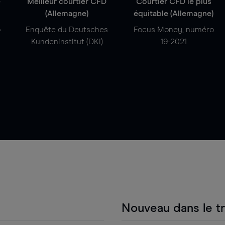
e
Meilleur courtier CFD
Courtier CFD le plus
(Allemagne)
équitable (Allemagne)
o
Enquête du Deutsches
Focus Money, numéro
Kundeninstitut (DKI)
19-2021
Nouveau dans le t