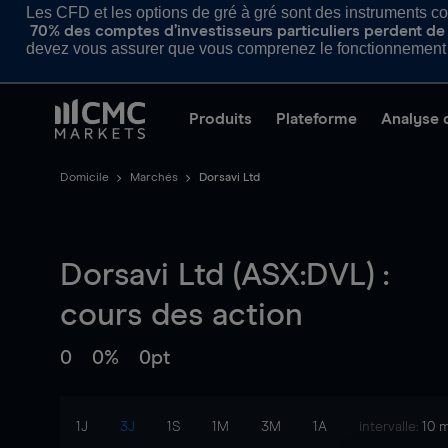
Les CFD et les options de gré à gré sont des instruments com
70% des comptes d’investisseurs particuliers perdent de l
devez vous assurer que vous comprenez le fonctionnement d
Produits
Plateforme
Analyse 
Domicile
Marchés
Dorsavi Ltd
Dorsavi Ltd (ASX:DVL) :
cours des action
0
0%
0pt
1J
3J
1S
1M
3M
1A
intervalle:
10 