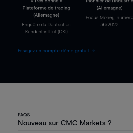
« Très bonne »
Pionnier de l'industri
Plateforme de trading
(Allemagne)
(Allemagne)
Focus Money, numér
Enquête du Deutsches
36/2022
Kundeninstitut (DKI)
Essayez un compte démo gratuit
FAQS
Nouveau sur CMC Markets ?