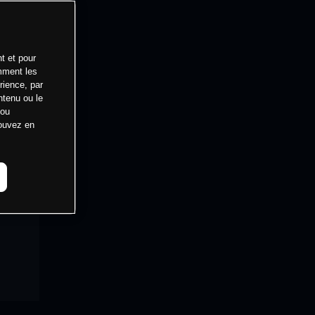
t et pour
mment les
rience, par
ntenu ou le
 ou
pouvez en