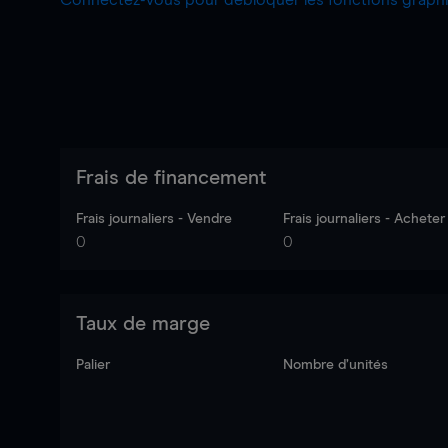
Connectez-vous pour débloquer les fonctions grap
Frais de financement
Frais journaliers - Vendre
Frais journaliers - Acheter
0
0
Taux de marge
Palier
Nombre d’unités