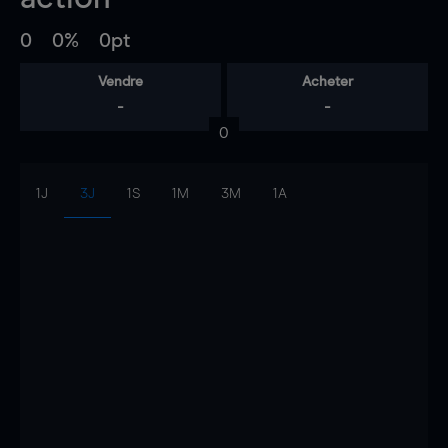
0
0%
0pt
Vendre
Acheter
-
-
0
1J
3J
1S
1M
3M
1A