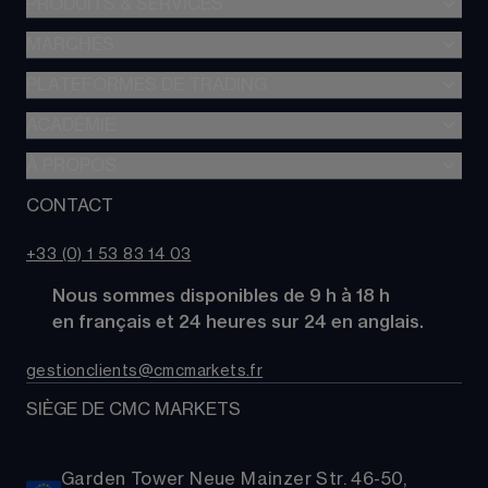
PRODUITS & SERVICES
MARCHÉS
Trading de CFD
CFD à Risque Limité
PLATEFORMES DE TRADING
Forex
Trading d’options
Indices
ACADÉMIE
CMC Next Generation
Comparez des comptes
Actions
Application mobile CMC
À PROPOS
Académie
Coûts
Matières Premières
TradingView
Glossaire
CONTACT
À propos de CMC Markets
Alpha
Obligations
MetaTrader 4 (MT4)
Actualités
Nous contacter
CMC Pro
ETFs
+33 (0) 1 53 83 14 03
Nos analystes de marché
FAQs
Cryptomonnaies
      Nous sommes disponibles de 9 h à 18 h
Support
Paniers d'Actions
      en français et 24 heures sur 24 en anglais.
Relations publiques
gestionclients@cmcmarkets.fr
SIÈGE DE CMC MARKETS
Garden Tower Neue Mainzer Str. 46-50,