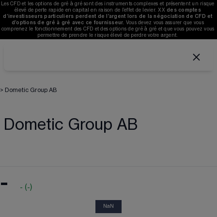
Les CFD et les options de gré à gré sont des instruments complexes et présentent un risque 
élevé de perte rapide en capital en raison de l’effet de levier. 
XX
des comptes 
d’investisseurs particuliers perdent de l’argent lors de la négociation de CFD et 
d’options de gré à gré avec ce fournisseur. 
V
ous devez vous assurer que vous 
comprenez le fonctionnement des CFD et des options de gré à gré et que vous pouvez vous 
permettre de prendre le risque élevé de perdre votre argent. 
>
Dometic Group AB
Dometic Group AB
-
-
(
-
)
NaN