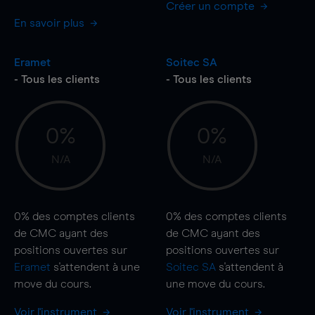
Créer un compte
En savoir plus
Eramet
Soitec SA
- Tous les clients
- Tous les clients
0%
0%
N/A
N/A
0%
des comptes clients
0%
des comptes clients
de CMC ayant des
de CMC ayant des
positions ouvertes sur
positions ouvertes sur
Eramet
s'attendent à une
Soitec SA
s'attendent à
move
du cours.
une
move
du cours.
Voir l'instrument
Voir l'instrument