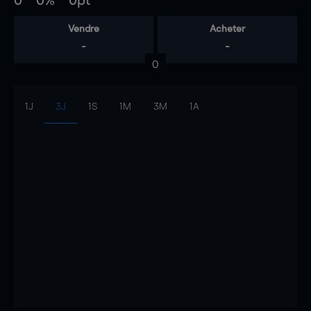
0
0%
0pt
Vendre
Acheter
-
-
0
1J
3J
1S
1M
3M
1A