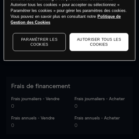
Autoriser tous les cookies » pour accepter ou sélectionnez «
Paramétrer les cookies » pour gérer les paramètres des cookies.
Vous pouvez en savoir plus en consultant notre
Politique de
Les prix sont indicatifs.
Connectez-vous
pour voir les
Gestion des Cookies
dernières données du marché.
Log in
to see latest
market data
PARAMÉTRER LES
AUTORISER TOUS LES
COOKIES
COOKIES
Frais de financement
Frais journaliers - Vendre
Frais journaliers - Acheter
0
0
Frais annuels - Vendre
Frais annuels - Acheter
0
0