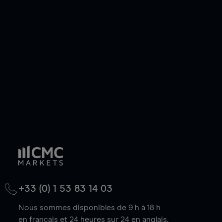
ou courte et ouvrir une position sur l'instrument
de votre choix, que le prix soit en hausse ou en
baisse.
+33 (0) 1 53 83 14 03
Nous sommes disponibles de 9 h à 18 h
en français et 24 heures sur 24 en anglais.