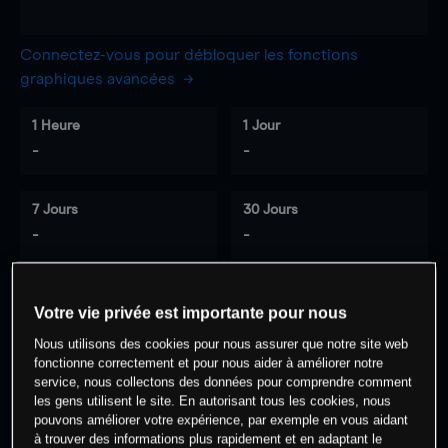
Connectez-vous pour débloquer les fonctions
graphiques avancées
1 Heure
1 Jour
-
-
7 Jours
30 Jours
-
-
Votre vie privée est importante pour nous
0
% des clients ont une position à
sur
Nous utilisons des cookies pour nous assurer que notre site web
cet actif
fonctionne correctement et pour nous aider à améliorer notre
service, nous collectons des données pour comprendre comment
les gens utilisent le site. En autorisant tous les cookies, nous
Commencez à trader
pouvons améliorer votre expérience, par exemple en vous aidant
à trouver des informations plus rapidement et en adaptant le