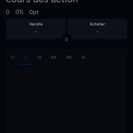
0
0%
0pt
Vendre
Acheter
-
-
0
1J
3J
1S
1M
3M
1A