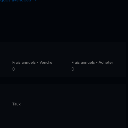
hiques avancées
Frais annuels - Vendre
Frais annuels - Acheter
0
0
Taux