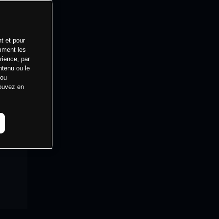
t et pour
mment les
rience, par
ntenu ou le
 ou
pouvez en