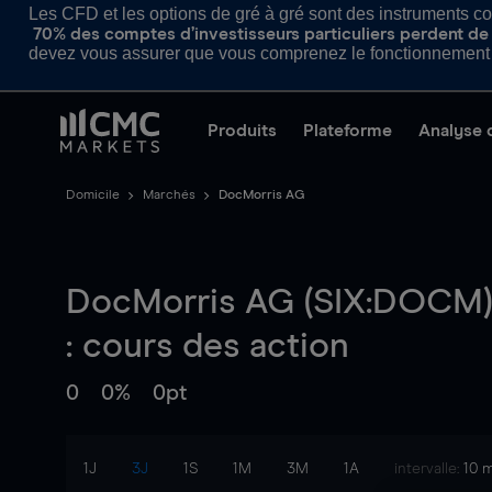
Les CFD et les options de gré à gré sont des instruments com
70% des comptes d’investisseurs particuliers perdent de l
devez vous assurer que vous comprenez le fonctionnement d
Produits
Plateforme
Analyse 
Domicile
Marchés
DocMorris AG
DocMorris AG (SIX:DOCM)
: cours des action
0
0%
0pt
1J
3J
1S
1M
3M
1A
intervalle:
10 