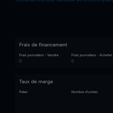
Connectez-vous pour débloquer les fonctions grap
Frais de financement
Frais journaliers - Vendre
Frais journaliers - Acheter
0
0
Taux de marge
Palier
Nombre d’unités