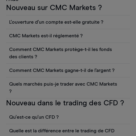
Nouveau sur CMC Markets ?
L'ouverture d'un compte est-elle gratuite ?
L'ouverture d'un compte CFD en direct est
CMC Markets est-il réglementé ?
gratuite. Vous pouvez également consulter les
CMC Markets Germany GmbH est une société
cours et utiliser des outils tels que les graphiques,
Comment CMC Markets protège-t-il les fonds
autorisée et réglementée par l'autorité fédérale
les informations Reuters ou les rapports
des clients ?
allemande de surveillance financière (BaFin) sous
quantitatifs sur les actions Morningstar, sans
CMC Markets Germany GmbH est une société
le numéro d'enregistrement 154814. CMC Markets
frais. Toutefois, vous devrez déposer des fonds
Comment CMC Markets gagne-t-il de l'argent ?
agréée et réglementée par l'autorité fédérale
se conforme aux exigences de l'article 84 de la loi
sur votre compte pour effectuer une transaction.
Nos revenus proviennent principalement de nos
allemande de surveillance financière (BaFin). CMC
allemande sur le trading des valeurs mobilières
Quels marchés puis-je trader avec CMC Markets
spreads, tandis que d'autres frais, tels que les frais
Markets se conforme aux exigences de l'article 84
(WpHG) concernant les fonds des clients. Elle
?
de tenue de compte, apportent une contribution
de la loi allemande sur le commerce des valeurs
conserve les fonds des clients privés séparément
Avec CMC Markets, vous avez accès à plus de
Nouveau dans le trading des CFD ?
mineure à notre revenu global.
mobilières (WpHG) concernant les fonds des
de ses propres fonds dans des comptes
12.000 valeurs financières via les CFD. Vous
clients. Elle détient les fonds des clients privés
bancaires distincts.
trouverez
ici
un aperçu des produits les plus
Qu'est-ce qu'un CFD ?
séparément de ses propres fonds sur des
populaires.
comptes bancaires distincts. Dans le cas peu
Un contrat pour différence (CFD) est une forme
Quelle est la différence entre le trading de CFD
probable où CMC Markets Germany GmbH ne
populaire de trading de produits dérivés. Le