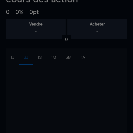
0
0%
0pt
Vendre
Acheter
-
-
0
1J
3J
1S
1M
3M
1A