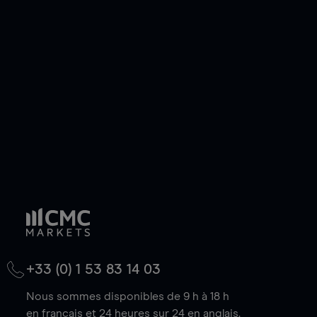
ou courte et ouvrir une position sur l'instrument
de votre choix, que le prix soit en hausse ou en
baisse.
+33 (0) 1 53 83 14 03
Nous sommes disponibles de 9 h à 18 h
en français et 24 heures sur 24 en anglais.