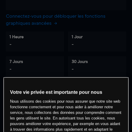
Connectez-vous pour débloquer les fonctions
graphiques avancées
1 Heure
1 Jour
-
-
7 Jours
30 Jours
-
-
Votre vie privée est importante pour nous
0
% des clients ont une position à
sur
Nous utilisons des cookies pour nous assurer que notre site web
cet actif
fonctionne correctement et pour nous aider à améliorer notre
service, nous collectons des données pour comprendre comment
les gens utilisent le site. En autorisant tous les cookies, nous
Commencez à trader
pouvons améliorer votre expérience, par exemple en vous aidant
à trouver des informations plus rapidement et en adaptant le