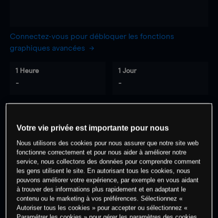
Connectez-vous pour débloquer les fonctions
graphiques avancées
1 Heure
1 Jour
-
-
7 Jours
30 Jours
-
-
Votre vie privée est importante pour nous
Nous utilisons des cookies pour nous assurer que notre site web
fonctionne correctement et pour nous aider à améliorer notre
service, nous collectons des données pour comprendre comment
0
% des clients ont une position à
sur
les gens utilisent le site. En autorisant tous les cookies, nous
cet actif
pouvons améliorer votre expérience, par exemple en vous aidant
à trouver des informations plus rapidement et en adaptant le
contenu ou le marketing à vos préférences. Sélectionnez «
Autoriser tous les cookies » pour accepter ou sélectionnez «
Commencez à trader
Paramétrer les cookies » pour gérer les paramètres des cookies.