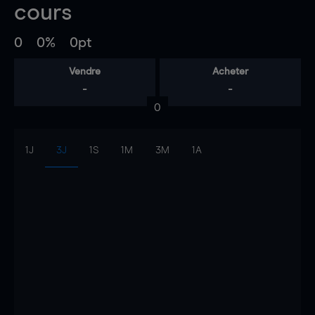
cours
0
0%
0pt
Vendre
Acheter
-
-
0
1J
3J
1S
1M
3M
1A