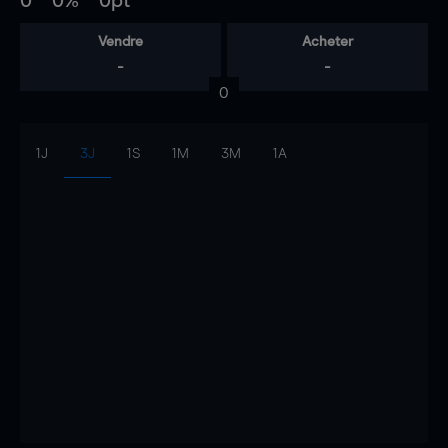
0
0%
0pt
Vendre
Acheter
-
-
0
1J
3J
1S
1M
3M
1A