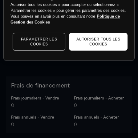
Autoriser tous les cookies » pour accepter ou sélectionnez «
Paramétrer les cookies » pour gérer les paramètres des cookies.
Vous pouvez en savoir plus en consultant notre
Politique de
Les prix sont indicatifs.
Connectez-vous
pour voir les
Gestion des Cookies
dernières données du marché.
Log in
to see latest
market data
PARAMÉTRER LES
AUTORISER TOUS LES
COOKIES
COOKIES
Frais de financement
Frais journaliers - Vendre
Frais journaliers - Acheter
0
0
Frais annuels - Vendre
Frais annuels - Acheter
0
0