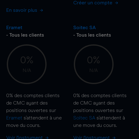
Créer un compte
En savoir plus
Eramet
Soitec SA
- Tous les clients
- Tous les clients
0%
0%
N/A
N/A
0%
des comptes clients
0%
des comptes clients
de CMC ayant des
de CMC ayant des
positions ouvertes sur
positions ouvertes sur
Eramet
s'attendent à une
Soitec SA
s'attendent à
move
du cours.
une
move
du cours.
Voir l'instrument
Voir l'instrument