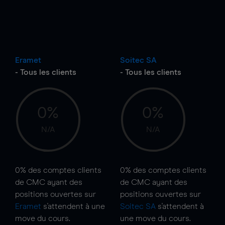
Eramet
Soitec SA
- Tous les clients
- Tous les clients
0%
0%
N/A
N/A
0%
des comptes clients
0%
des comptes clients
de CMC ayant des
de CMC ayant des
positions ouvertes sur
positions ouvertes sur
Eramet
s'attendent à une
Soitec SA
s'attendent à
move
du cours.
une
move
du cours.