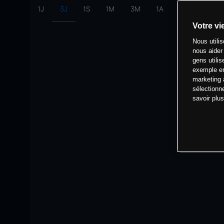
1J
3J
1S
1M
3M
1A
intervalle:
10 
Votre vi
Nous utili
nous aider
gens utilis
exemple en
marketing 
sélectionn
savoir plu