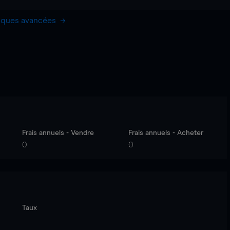
hiques avancées
Frais annuels - Vendre
Frais annuels - Acheter
0
0
Taux