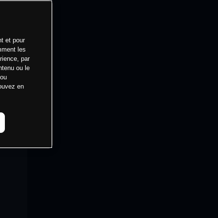
t et pour
mment les
rience, par
ntenu ou le
 ou
pouvez en