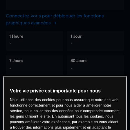
Connectez-vous pour débloquer les fonctions
graphiques avancées
1 Heure
1 Jour
-
-
7 Jours
30 Jours
-
-
Votre vie privée est importante pour nous
0
% des clients ont une position à
sur
Nous utilisons des cookies pour nous assurer que notre site web
cet actif
fonctionne correctement et pour nous aider à améliorer notre
service, nous collectons des données pour comprendre comment
les gens utilisent le site. En autorisant tous les cookies, nous
Commencez à trader
pouvons améliorer votre expérience, par exemple en vous aidant
à trouver des informations plus rapidement et en adaptant le