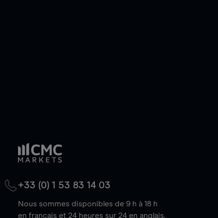
ou courte et ouvrir une position sur l'instrument
de votre choix, que le prix soit en hausse ou en
baisse.
+33 (0) 1 53 83 14 03
Nous sommes disponibles de 9 h à 18 h
en français et 24 heures sur 24 en anglais.