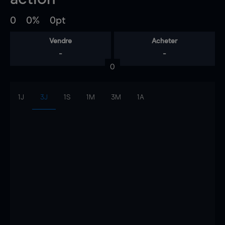
0
0%
0pt
Vendre
Acheter
-
-
0
1J
3J
1S
1M
3M
1A