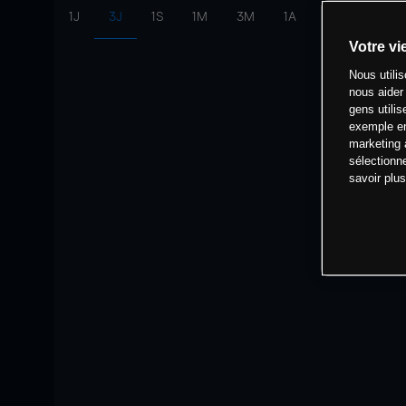
1J
3J
1S
1M
3M
1A
intervalle:
10 
Votre vi
Nous utili
nous aider
gens utilis
exemple en
marketing 
sélectionn
savoir plu