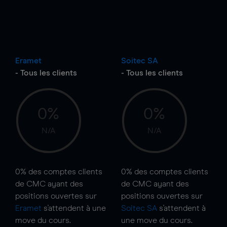
Eramet
Soitec SA
- Tous les clients
- Tous les clients
0%
0%
N/A
N/A
0%
des comptes clients
0%
des comptes clients
de CMC ayant des
de CMC ayant des
positions ouvertes sur
positions ouvertes sur
Eramet
s'attendent à une
Soitec SA
s'attendent à
move
du cours.
une
move
du cours.