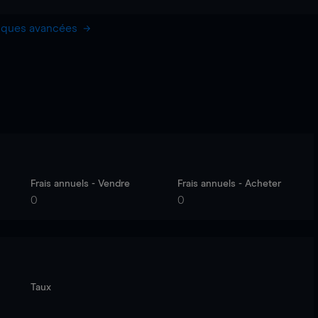
hiques avancées
Frais annuels - Vendre
Frais annuels - Acheter
0
0
Taux