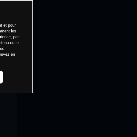
t et pour
mment les
rience, par
ntenu ou le
 ou
pouvez en