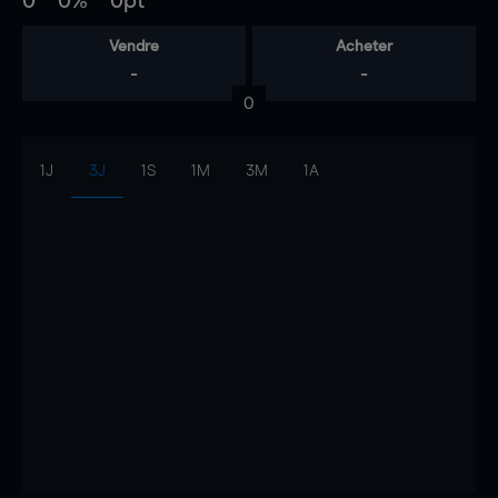
0
0%
0pt
Vendre
Acheter
-
-
0
1J
3J
1S
1M
3M
1A