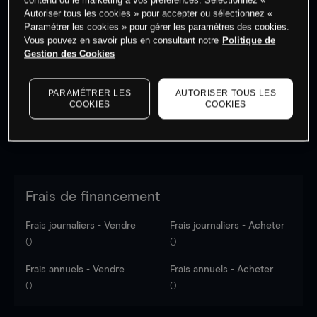
Autoriser tous les cookies » pour accepter ou sélectionnez «
Paramétrer les cookies » pour gérer les paramètres des cookies.
Vous pouvez en savoir plus en consultant notre
Politique de
Les prix sont indicatifs.
Connectez-vous
pour voir les
Gestion des Cookies
dernières données du marché.
Log in
to see latest
market data
PARAMÉTRER LES
AUTORISER TOUS LES
COOKIES
COOKIES
Frais de financement
Frais journaliers - Vendre
Frais journaliers - Acheter
0
0
Frais annuels - Vendre
Frais annuels - Acheter
0
0