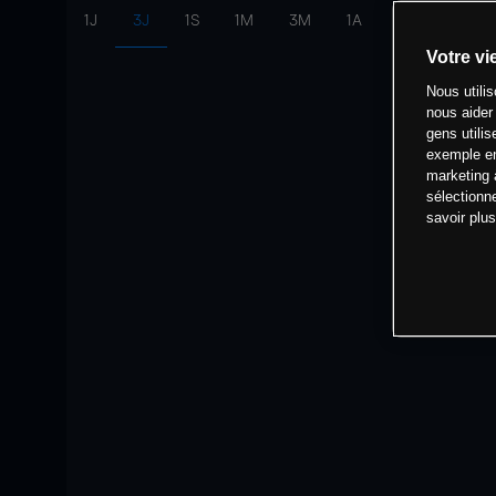
1J
3J
1S
1M
3M
1A
intervalle:
10 
Votre vi
Nous utili
nous aider
gens utilis
exemple en
marketing 
sélectionn
savoir plu