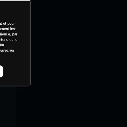
t et pour
mment les
rience, par
ntenu ou le
 ou
pouvez en