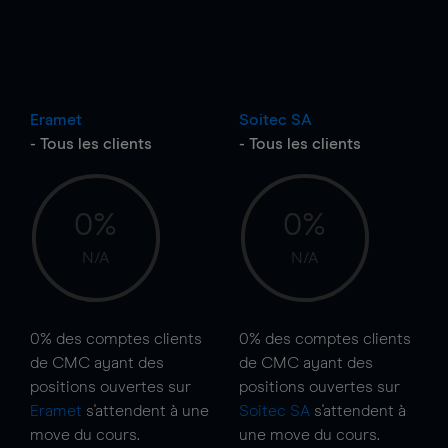
Eramet
Soitec SA
- Tous les clients
- Tous les clients
0%
0%
N/A
N/A
0%
des comptes clients
0%
des comptes clients
de CMC ayant des
de CMC ayant des
positions ouvertes sur
positions ouvertes sur
Eramet
s'attendent à une
Soitec SA
s'attendent à
move
du cours.
une
move
du cours.