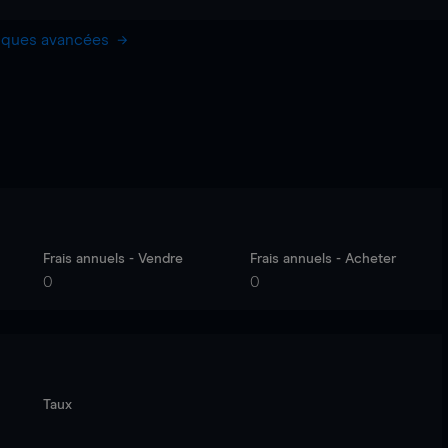
hiques avancées
Frais annuels - Vendre
Frais annuels - Acheter
0
0
Taux