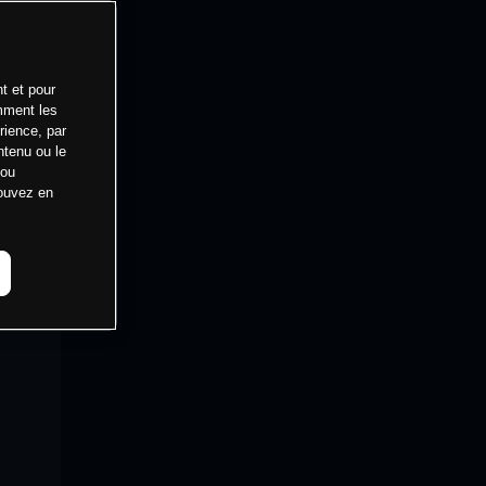
t et pour
mment les
rience, par
ntenu ou le
 ou
pouvez en