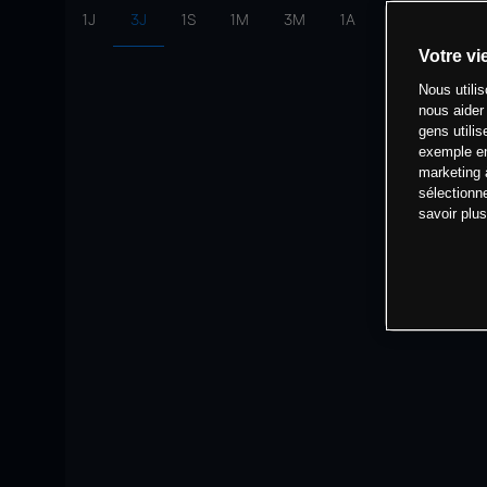
1J
3J
1S
1M
3M
1A
intervalle:
10 
Votre vi
Nous utili
nous aider
gens utilis
exemple en
marketing 
sélectionn
savoir plu