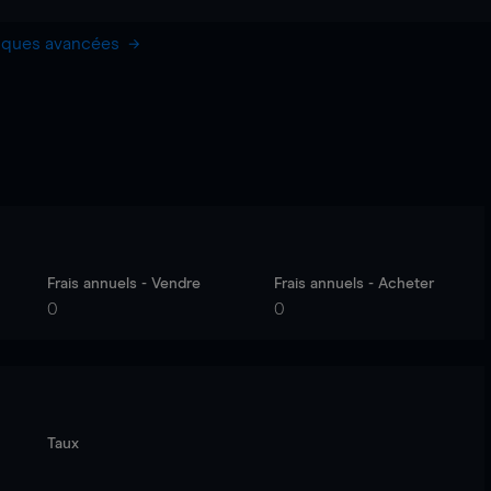
hiques avancées
Frais annuels - Vendre
Frais annuels - Acheter
0
0
Taux