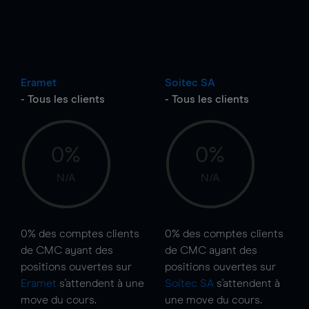
Eramet
Soitec SA
- Tous les clients
- Tous les clients
0%
0%
N/A
N/A
0%
des comptes clients
0%
des comptes clients
de CMC ayant des
de CMC ayant des
positions ouvertes sur
positions ouvertes sur
Eramet
s'attendent à une
Soitec SA
s'attendent à
move
du cours.
une
move
du cours.