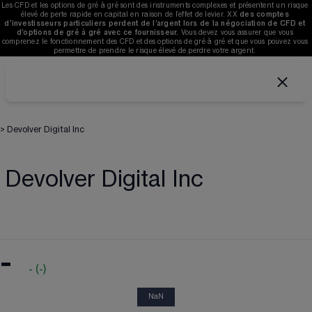
Les CFD et les options de gré à gré sont des instruments complexes et présentent un risque 
élevé de perte rapide en capital en raison de l’effet de levier. 
XX
des comptes 
d’investisseurs particuliers perdent de l’argent lors de la négociation de CFD et 
d’options de gré à gré avec ce fournisseur. 
V
ous devez vous assurer que vous 
comprenez le fonctionnement des CFD et des options de gré à gré et que vous pouvez vous 
permettre de prendre le risque élevé de perdre votre argent. 
>
Devolver Digital Inc
Devolver Digital Inc
-
-
(
-
)
NaN