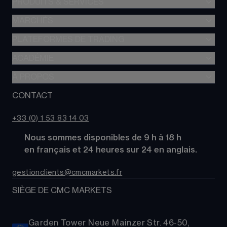
PRODUITS & SERVICES
MARCHÉS
Trading de CFD
CFD à Risque Limité
PLATEFORMES DE TRADING
Forex
Trading d’options
Indices
ACADÉMIE
CMC Next Generation
Comparez des comptes
Actions
Application mobile CMC
À PROPOS
Académie
Coûts
Matières Premières
TradingView
Glossaire
CONTACT
À propos de CMC Markets
Alpha
Obligations
MetaTrader 4 (MT4)
Actualités
Nous contacter
CMC Pro
ETFs
+33 (0) 1 53 83 14 03
Nos analystes de marché
FAQs
Cryptomonnaies
      Nous sommes disponibles de 9 h à 18 h
Support
Paniers d'Actions
      en français et 24 heures sur 24 en anglais.
Relations publiques
gestionclients@cmcmarkets.fr
SIÈGE DE CMC MARKETS
Garden Tower Neue Mainzer Str. 46-50,